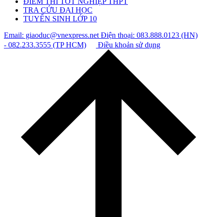
ĐIỂM THI TỐT NGHIỆP THPT
TRA CỨU ĐẠI HỌC
TUYỂN SINH LỚP 10
Email: giaoduc@vnexpress.net
Điện thoại: 083.888.0123 (HN)
- 082.233.3555 (TP HCM)
Điều khoản sử dụng