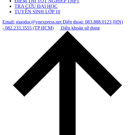
ĐIỂM THI TỐT NGHIỆP THPT
TRA CỨU ĐẠI HỌC
TUYỂN SINH LỚP 10
Email: giaoduc@vnexpress.net
Điện thoại: 083.888.0123 (HN)
- 082.233.3555 (TP HCM)
Điều khoản sử dụng