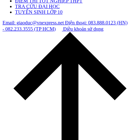
ĐIỂM THI TỐT NGHIỆP THPT
TRA CỨU ĐẠI HỌC
TUYỂN SINH LỚP 10
Email: giaoduc@vnexpress.net
Điện thoại: 083.888.0123 (HN)
- 082.233.3555 (TP HCM)
Điều khoản sử dụng