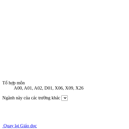
Tổ hợp môn
A00
,
A01
,
A02
,
D01
,
X06
,
X09
,
X26
Ngành này của các trường khác
Quay lại Giáo dục