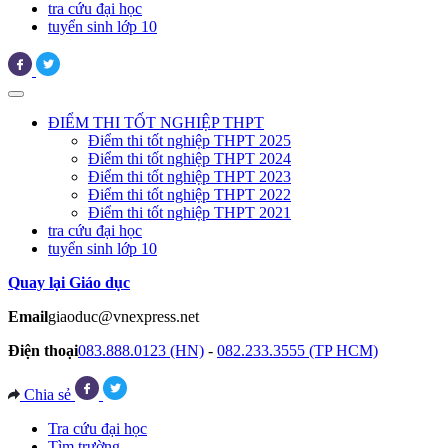
tra cứu đại học
tuyển sinh lớp 10
ĐIỂM THI TỐT NGHIỆP THPT
Điểm thi tốt nghiệp THPT 2025
Điểm thi tốt nghiệp THPT 2024
Điểm thi tốt nghiệp THPT 2023
Điểm thi tốt nghiệp THPT 2022
Điểm thi tốt nghiệp THPT 2021
tra cứu đại học
tuyển sinh lớp 10
Quay lại Giáo dục
Email
giaoduc@vnexpress.net
Điện thoại
083.888.0123 (HN)
-
082.233.3555 (TP HCM)
Chia sẻ
Tra cứu đại học
Tìm trường