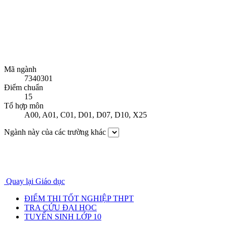
Mã ngành
7340301
Điểm chuẩn
15
Tổ hợp môn
A00
,
A01
,
C01
,
D01
,
D07
,
D10
,
X25
Ngành này của các trường khác
Quay lại Giáo dục
ĐIỂM THI TỐT NGHIỆP THPT
TRA CỨU ĐẠI HỌC
TUYỂN SINH LỚP 10