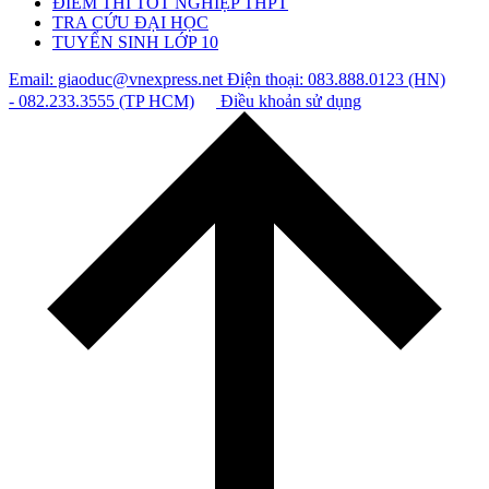
ĐIỂM THI TỐT NGHIỆP THPT
TRA CỨU ĐẠI HỌC
TUYỂN SINH LỚP 10
Email: giaoduc@vnexpress.net
Điện thoại: 083.888.0123 (HN)
- 082.233.3555 (TP HCM)
Điều khoản sử dụng