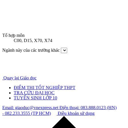
Tổ hợp môn
C00
,
D15
,
X70
,
X74
Ngành này của các trường khác
Quay lại Giáo dục
ĐIỂM THI TỐT NGHIỆP THPT
TRA CỨU ĐẠI HỌC
TUYỂN SINH LỚP 10
Email: giaoduc@vnexpress.net
Điện thoại: 083.888.0123 (HN)
- 082.233.3555 (TP HCM)
Điều khoản sử dụng