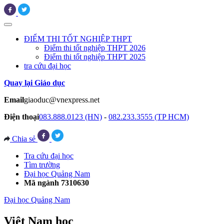
ĐIỂM THI TỐT NGHIỆP THPT
Điểm thi tốt nghiệp THPT 2026
Điểm thi tốt nghiệp THPT 2025
tra cứu đại học
Quay lại Giáo dục
Email
giaoduc@vnexpress.net
Điện thoại
083.888.0123 (HN)
-
082.233.3555 (TP HCM)
Chia sẻ
Tra cứu đại học
Tìm trường
Đại học Quảng Nam
Mã ngành 7310630
Đại học Quảng Nam
Việt Nam học