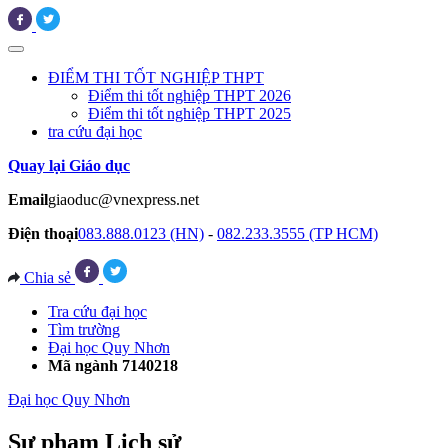
ĐIỂM THI TỐT NGHIỆP THPT
Điểm thi tốt nghiệp THPT 2026
Điểm thi tốt nghiệp THPT 2025
tra cứu đại học
Quay lại Giáo dục
Email
giaoduc@vnexpress.net
Điện thoại
083.888.0123 (HN)
-
082.233.3555 (TP HCM)
Chia sẻ
Tra cứu đại học
Tìm trường
Đại học Quy Nhơn
Mã ngành 7140218
Đại học Quy Nhơn
Sư phạm Lịch sử