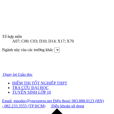
Tổ hợp môn
A07; C00; C03; D10; D14; X17; X70
Ngành này của các trường khác
Quay lại Giáo dục
ĐIỂM THI TỐT NGHIỆP THPT
TRA CỨU ĐẠI HỌC
TUYỂN SINH LỚP 10
Email: giaoduc@vnexpress.net
Điện thoại: 083.888.0123 (HN)
- 082.233.3555 (TP HCM)
Điều khoản sử dụng