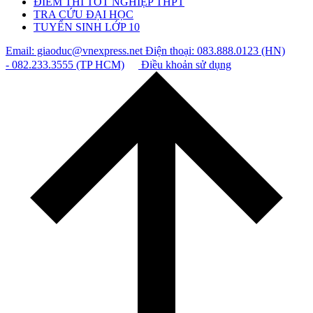
ĐIỂM THI TỐT NGHIỆP THPT
TRA CỨU ĐẠI HỌC
TUYỂN SINH LỚP 10
Email: giaoduc@vnexpress.net
Điện thoại: 083.888.0123 (HN)
- 082.233.3555 (TP HCM)
Điều khoản sử dụng