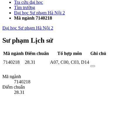
Tra cứu đại học
Tìm trường
Đại học Sư phạm Hà Nội 2
Mã ngành 7140218
Đại học Sư phạm Hà Nội 2
Sư phạm Lịch sử
Mã ngành
Điểm chuẩn
Tổ hợp môn
Ghi chú
7140218
28.31
A07
,
C00
,
C03
,
D14
Mã ngành
7140218
Điểm chuẩn
28.31