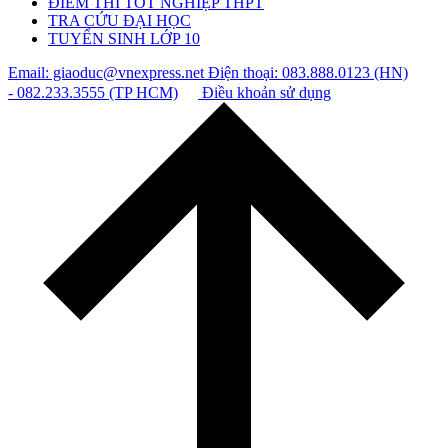
ĐIỂM THI TỐT NGHIỆP THPT
TRA CỨU ĐẠI HỌC
TUYỂN SINH LỚP 10
Email: giaoduc@vnexpress.net
Điện thoại: 083.888.0123 (HN)
- 082.233.3555 (TP HCM)
Điều khoản sử dụng