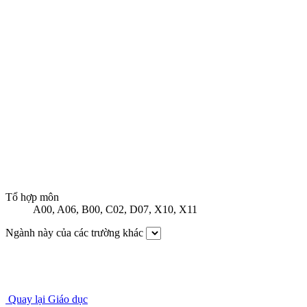
Tổ hợp môn
A00
,
A06
,
B00
,
C02
,
D07
,
X10
,
X11
Ngành này của các trường khác
Quay lại Giáo dục