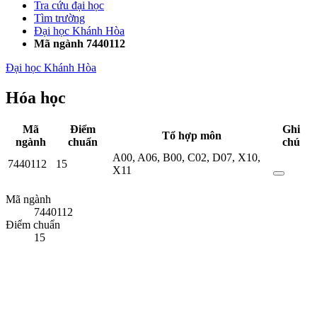
Tra cứu đại học
Tìm trường
Đại học Khánh Hòa
Mã ngành 7440112
Đại học Khánh Hòa
Hóa học
Mã
Điểm
Ghi
Tổ hợp môn
ngành
chuẩn
chú
A00
,
A06
,
B00
,
C02
,
D07
,
X10
,
7440112
15
X11
Mã ngành
7440112
Điểm chuẩn
15