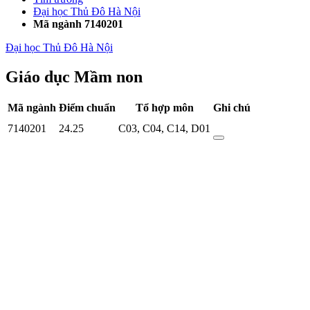
Đại học Thủ Đô Hà Nội
Mã ngành 7140201
Đại học Thủ Đô Hà Nội
Giáo dục Mầm non
Mã ngành
Điểm chuẩn
Tổ hợp môn
Ghi chú
7140201
24.25
C03
,
C04
,
C14
,
D01