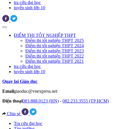
tra cứu đại học
tuyển sinh lớp 10
ĐIỂM THI TỐT NGHIỆP THPT
Điểm thi tốt nghiệp THPT 2025
Điểm thi tốt nghiệp THPT 2024
Điểm thi tốt nghiệp THPT 2023
Điểm thi tốt nghiệp THPT 2022
Điểm thi tốt nghiệp THPT 2021
tra cứu đại học
tuyển sinh lớp 10
Quay lại Giáo dục
Email
giaoduc@vnexpress.net
Điện thoại
083.888.0123 (HN)
-
082.233.3555 (TP HCM)
Chia sẻ
Tra cứu đại học
Tìm trường