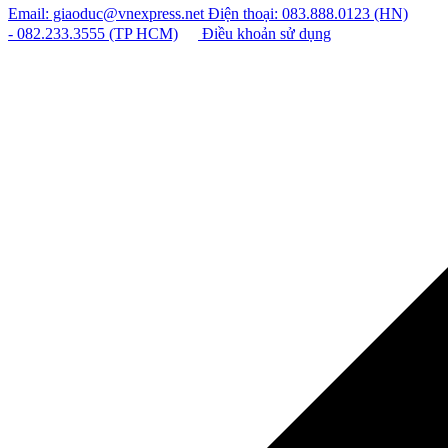
Email: giaoduc@vnexpress.net
Điện thoại: 083.888.0123 (HN)
- 082.233.3555 (TP HCM)
Điều khoản sử dụng