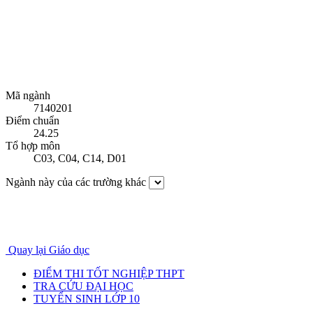
Mã ngành
7140201
Điểm chuẩn
24.25
Tổ hợp môn
C03
,
C04
,
C14
,
D01
Ngành này của các trường khác
Quay lại Giáo dục
ĐIỂM THI TỐT NGHIỆP THPT
TRA CỨU ĐẠI HỌC
TUYỂN SINH LỚP 10