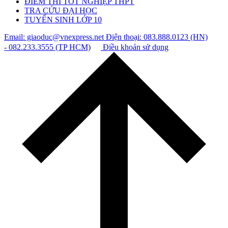
ĐIỂM THI TỐT NGHIỆP THPT
TRA CỨU ĐẠI HỌC
TUYỂN SINH LỚP 10
Email: giaoduc@vnexpress.net
Điện thoại: 083.888.0123 (HN)
- 082.233.3555 (TP HCM)
Điều khoản sử dụng