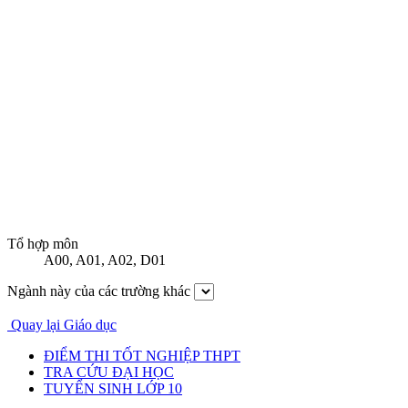
Tổ hợp môn
A00
,
A01
,
A02
,
D01
Ngành này của các trường khác
Quay lại Giáo dục
ĐIỂM THI TỐT NGHIỆP THPT
TRA CỨU ĐẠI HỌC
TUYỂN SINH LỚP 10