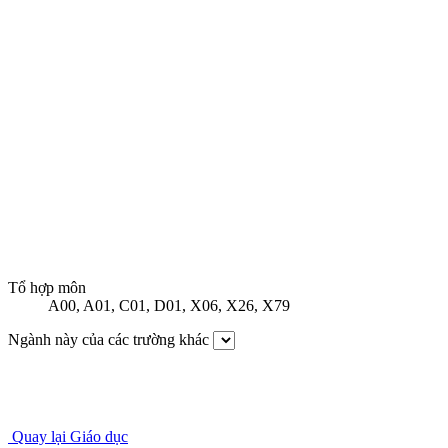
Tổ hợp môn
A00
,
A01
,
C01
,
D01
,
X06
,
X26
,
X79
Ngành này của các trường khác
Quay lại Giáo dục