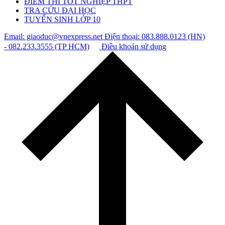
ĐIỂM THI TỐT NGHIỆP THPT
TRA CỨU ĐẠI HỌC
TUYỂN SINH LỚP 10
Email: giaoduc@vnexpress.net
Điện thoại: 083.888.0123 (HN)
- 082.233.3555 (TP HCM)
Điều khoản sử dụng