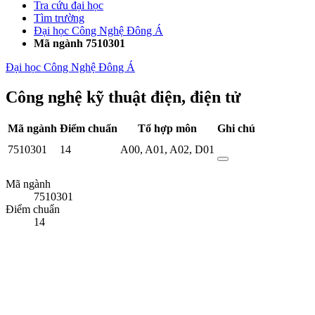
Tra cứu đại học
Tìm trường
Đại học Công Nghệ Đông Á
Mã ngành 7510301
Đại học Công Nghệ Đông Á
Công nghệ kỹ thuật điện, điện tử
Mã ngành
Điểm chuẩn
Tổ hợp môn
Ghi chú
7510301
14
A00
,
A01
,
A02
,
D01
Mã ngành
7510301
Điểm chuẩn
14