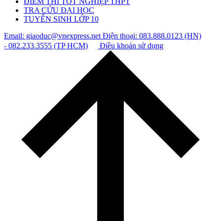
ĐIỂM THI TỐT NGHIỆP THPT
TRA CỨU ĐẠI HỌC
TUYỂN SINH LỚP 10
Email: giaoduc@vnexpress.net
Điện thoại: 083.888.0123 (HN)
- 082.233.3555 (TP HCM)
Điều khoản sử dụng