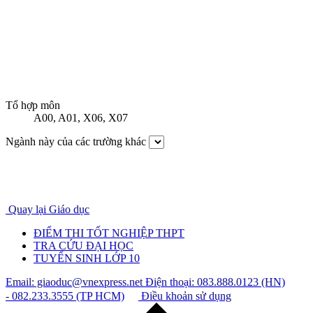
Tổ hợp môn
A00
,
A01
,
X06
,
X07
Ngành này của các trường khác
Quay lại Giáo dục
ĐIỂM THI TỐT NGHIỆP THPT
TRA CỨU ĐẠI HỌC
TUYỂN SINH LỚP 10
Email: giaoduc@vnexpress.net
Điện thoại: 083.888.0123 (HN)
- 082.233.3555 (TP HCM)
Điều khoản sử dụng