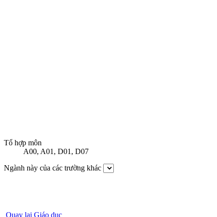
Tổ hợp môn
A00
,
A01
,
D01
,
D07
Ngành này của các trường khác
Quay lại Giáo dục