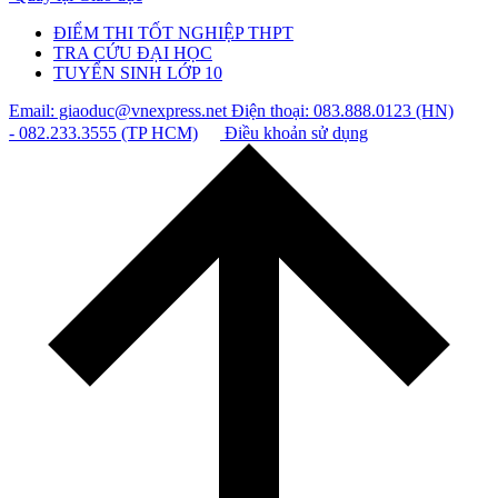
ĐIỂM THI TỐT NGHIỆP THPT
TRA CỨU ĐẠI HỌC
TUYỂN SINH LỚP 10
Email: giaoduc@vnexpress.net
Điện thoại: 083.888.0123 (HN)
- 082.233.3555 (TP HCM)
Điều khoản sử dụng