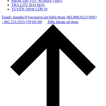
ĐIỂM THI TỐT NGHIỆP THPT
TRA CỨU ĐẠI HỌC
TUYỂN SINH LỚP 10
Email: giaoduc@vnexpress.net
Điện thoại: 083.888.0123 (HN)
- 082.233.3555 (TP HCM)
Điều khoản sử dụng