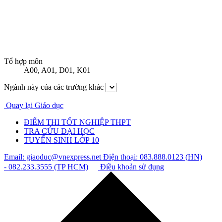
Tổ hợp môn
A00
,
A01
,
D01
,
K01
Ngành này của các trường khác
Quay lại Giáo dục
ĐIỂM THI TỐT NGHIỆP THPT
TRA CỨU ĐẠI HỌC
TUYỂN SINH LỚP 10
Email: giaoduc@vnexpress.net
Điện thoại: 083.888.0123 (HN)
- 082.233.3555 (TP HCM)
Điều khoản sử dụng