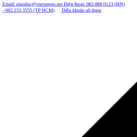
Email: giaoduc@vnexpress.net
Điện thoại: 083.888.0123 (HN)
- 082.233.3555 (TP HCM)
Điều khoản sử dụng