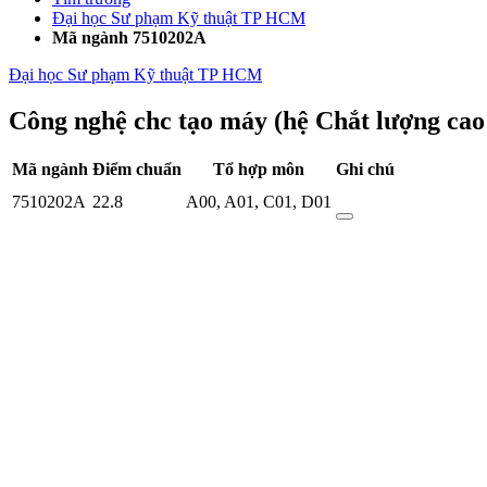
Đại học Sư phạm Kỹ thuật TP HCM
Mã ngành 7510202A
Đại học Sư phạm Kỹ thuật TP HCM
Công nghệ chc tạo máy (hệ Chắt lượng cao
Mã ngành
Điểm chuẩn
Tổ hợp môn
Ghi chú
7510202A
22.8
A00
,
A01
,
C01
,
D01