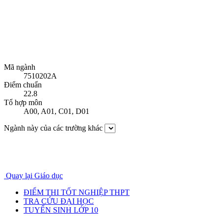
Mã ngành
7510202A
Điểm chuẩn
22.8
Tổ hợp môn
A00
,
A01
,
C01
,
D01
Ngành này của các trường khác
Quay lại Giáo dục
ĐIỂM THI TỐT NGHIỆP THPT
TRA CỨU ĐẠI HỌC
TUYỂN SINH LỚP 10