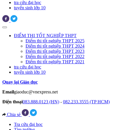
tra cứu đại học
tuyển sinh lớp 10
ĐIỂM THI TỐT NGHIỆP THPT
Điểm thi tốt nghiệp THPT 2025
Điểm thi tốt nghiệp THPT 2024
Điểm thi tốt nghiệp THPT 2023
Điểm thi tốt nghiệp THPT 2022
Điểm thi tốt nghiệp THPT 2021
tra cứu đại học
tuyển sinh lớp 10
Quay lại Giáo dục
Email
giaoduc@vnexpress.net
Điện thoại
083.888.0123 (HN)
-
082.233.3555 (TP HCM)
Chia sẻ
Tra cứu đại học
Tìm trường