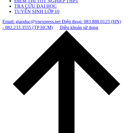
ĐIỂM THI TỐT NGHIỆP THPT
TRA CỨU ĐẠI HỌC
TUYỂN SINH LỚP 10
Email: giaoduc@vnexpress.net
Điện thoại: 083.888.0123 (HN)
- 082.233.3555 (TP HCM)
Điều khoản sử dụng