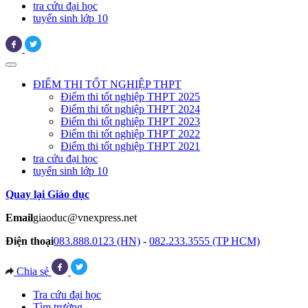
tra cứu đại học
tuyển sinh lớp 10
ĐIỂM THI TỐT NGHIỆP THPT
Điểm thi tốt nghiệp THPT 2025
Điểm thi tốt nghiệp THPT 2024
Điểm thi tốt nghiệp THPT 2023
Điểm thi tốt nghiệp THPT 2022
Điểm thi tốt nghiệp THPT 2021
tra cứu đại học
tuyển sinh lớp 10
Quay lại Giáo dục
Email
giaoduc@vnexpress.net
Điện thoại
083.888.0123 (HN)
-
082.233.3555 (TP HCM)
Chia sẻ
Tra cứu đại học
Tìm trường