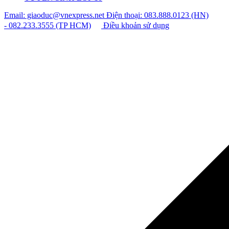
Email: giaoduc@vnexpress.net
Điện thoại: 083.888.0123 (HN)
- 082.233.3555 (TP HCM)
Điều khoản sử dụng