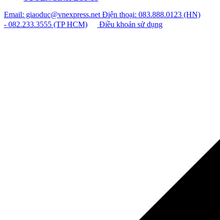
Email: giaoduc@vnexpress.net
Điện thoại: 083.888.0123 (HN)
- 082.233.3555 (TP HCM)
Điều khoản sử dụng