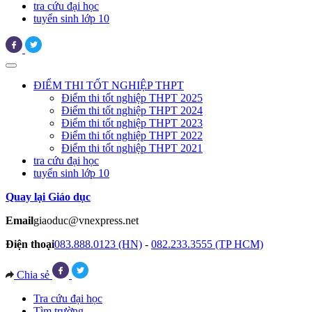
tra cứu đại học
tuyển sinh lớp 10
ĐIỂM THI TỐT NGHIỆP THPT
Điểm thi tốt nghiệp THPT 2025
Điểm thi tốt nghiệp THPT 2024
Điểm thi tốt nghiệp THPT 2023
Điểm thi tốt nghiệp THPT 2022
Điểm thi tốt nghiệp THPT 2021
tra cứu đại học
tuyển sinh lớp 10
Quay lại Giáo dục
Email
giaoduc@vnexpress.net
Điện thoại
083.888.0123 (HN)
-
082.233.3555 (TP HCM)
Chia sẻ
Tra cứu đại học
Tìm trường