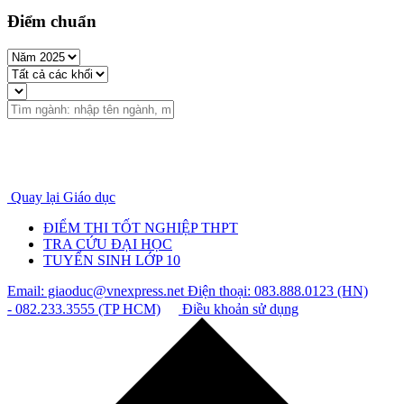
Điểm chuẩn
Quay lại Giáo dục
ĐIỂM THI TỐT NGHIỆP THPT
TRA CỨU ĐẠI HỌC
TUYỂN SINH LỚP 10
Email: giaoduc@vnexpress.net
Điện thoại: 083.888.0123 (HN)
- 082.233.3555 (TP HCM)
Điều khoản sử dụng