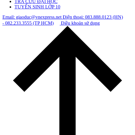
TRA CỨU ĐẠI HỌC
TUYỂN SINH LỚP 10
Email: giaoduc@vnexpress.net
Điện thoại: 083.888.0123 (HN)
- 082.233.3555 (TP HCM)
Điều khoản sử dụng