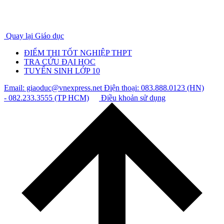
Quay lại Giáo dục
ĐIỂM THI TỐT NGHIỆP THPT
TRA CỨU ĐẠI HỌC
TUYỂN SINH LỚP 10
Email: giaoduc@vnexpress.net
Điện thoại: 083.888.0123 (HN)
- 082.233.3555 (TP HCM)
Điều khoản sử dụng