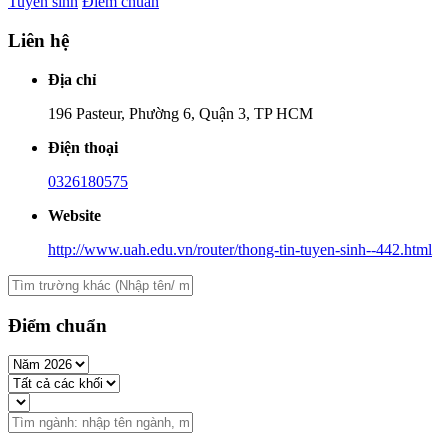
Tuyển sinh
Điểm chuẩn
Liên hệ
Địa chỉ
196 Pasteur, Phường 6, Quận 3, TP HCM
Điện thoại
0326180575
Website
http://www.uah.edu.vn/router/thong-tin-tuyen-sinh--442.html
Điểm chuẩn