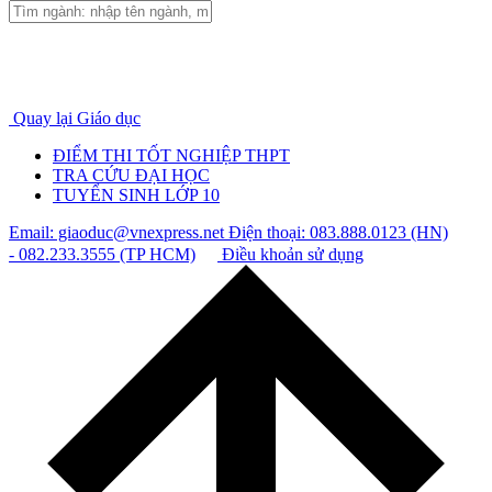
Quay lại Giáo dục
ĐIỂM THI TỐT NGHIỆP THPT
TRA CỨU ĐẠI HỌC
TUYỂN SINH LỚP 10
Email: giaoduc@vnexpress.net
Điện thoại: 083.888.0123 (HN)
- 082.233.3555 (TP HCM)
Điều khoản sử dụng