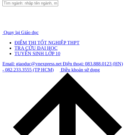
Quay lại Giáo dục
ĐIỂM THI TỐT NGHIỆP THPT
TRA CỨU ĐẠI HỌC
TUYỂN SINH LỚP 10
Email: giaoduc@vnexpress.net
Điện thoại: 083.888.0123 (HN)
- 082.233.3555 (TP HCM)
Điều khoản sử dụng