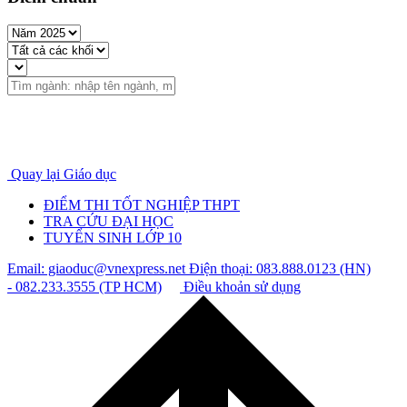
Quay lại Giáo dục
ĐIỂM THI TỐT NGHIỆP THPT
TRA CỨU ĐẠI HỌC
TUYỂN SINH LỚP 10
Email: giaoduc@vnexpress.net
Điện thoại: 083.888.0123 (HN)
- 082.233.3555 (TP HCM)
Điều khoản sử dụng