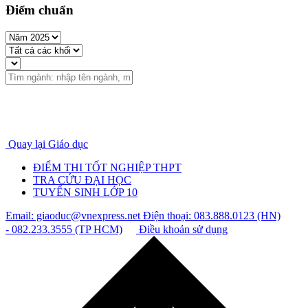
Điểm chuẩn
Quay lại Giáo dục
ĐIỂM THI TỐT NGHIỆP THPT
TRA CỨU ĐẠI HỌC
TUYỂN SINH LỚP 10
Email: giaoduc@vnexpress.net
Điện thoại: 083.888.0123 (HN)
- 082.233.3555 (TP HCM)
Điều khoản sử dụng