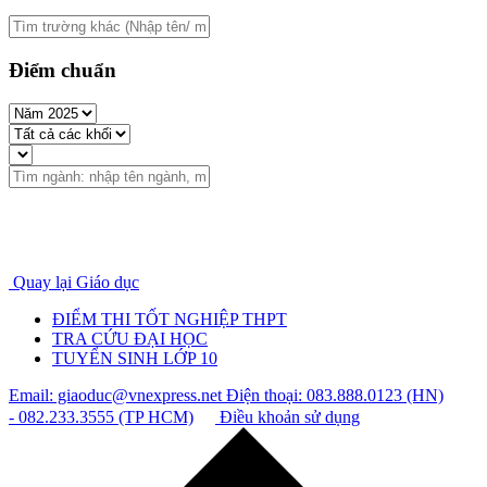
Điểm chuẩn
Quay lại Giáo dục
ĐIỂM THI TỐT NGHIỆP THPT
TRA CỨU ĐẠI HỌC
TUYỂN SINH LỚP 10
Email: giaoduc@vnexpress.net
Điện thoại: 083.888.0123 (HN)
- 082.233.3555 (TP HCM)
Điều khoản sử dụng