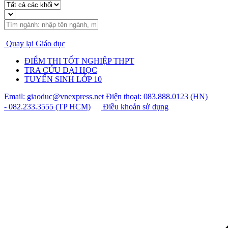
Quay lại Giáo dục
ĐIỂM THI TỐT NGHIỆP THPT
TRA CỨU ĐẠI HỌC
TUYỂN SINH LỚP 10
Email: giaoduc@vnexpress.net
Điện thoại: 083.888.0123 (HN)
- 082.233.3555 (TP HCM)
Điều khoản sử dụng