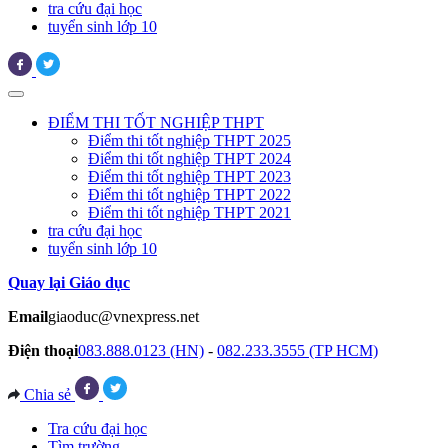
tra cứu đại học
tuyển sinh lớp 10
ĐIỂM THI TỐT NGHIỆP THPT
Điểm thi tốt nghiệp THPT 2025
Điểm thi tốt nghiệp THPT 2024
Điểm thi tốt nghiệp THPT 2023
Điểm thi tốt nghiệp THPT 2022
Điểm thi tốt nghiệp THPT 2021
tra cứu đại học
tuyển sinh lớp 10
Quay lại Giáo dục
Email
giaoduc@vnexpress.net
Điện thoại
083.888.0123 (HN)
-
082.233.3555 (TP HCM)
Chia sẻ
Tra cứu đại học
Tìm trường