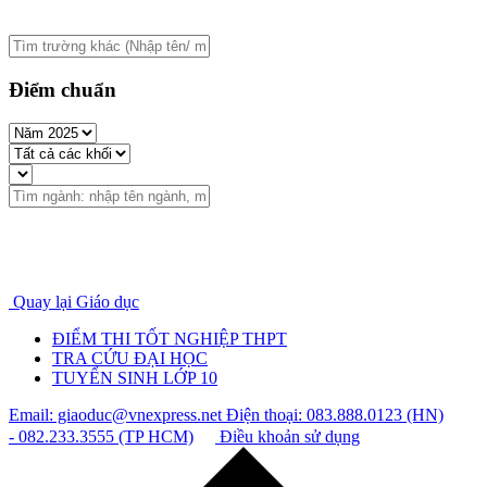
Điểm chuẩn
Quay lại Giáo dục
ĐIỂM THI TỐT NGHIỆP THPT
TRA CỨU ĐẠI HỌC
TUYỂN SINH LỚP 10
Email: giaoduc@vnexpress.net
Điện thoại: 083.888.0123 (HN)
- 082.233.3555 (TP HCM)
Điều khoản sử dụng