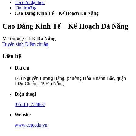
Tra cứu đại học
Tìm trường
Cao Đẳng Kinh Tế – Kế Hoạch Đà Nẵng
Cao Đẳng Kinh Tế – Kế Hoạch Đà Nẵng
Mã trường: CKK
Đà Nẵng
Tuyển sinh
Điểm chuẩn
Liên hệ
Địa chỉ
143 Nguyễn Lương Bằng, phường Hòa Khánh Bắc, quận
Liên Chiểu, TP. Đà Nẵng
Điện thoại
(05113) 734867
Website
www.cep.edu.vn