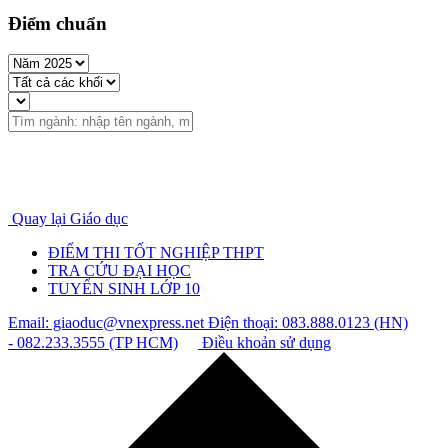
Điểm chuẩn
Quay lại Giáo dục
ĐIỂM THI TỐT NGHIỆP THPT
TRA CỨU ĐẠI HỌC
TUYỂN SINH LỚP 10
Email: giaoduc@vnexpress.net
Điện thoại: 083.888.0123 (HN)
- 082.233.3555 (TP HCM)
Điều khoản sử dụng