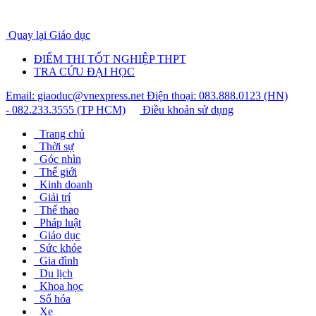
Quay lại Giáo dục
ĐIỂM THI TỐT NGHIỆP THPT
TRA CỨU ĐẠI HỌC
Email: giaoduc@vnexpress.net
Điện thoại: 083.888.0123 (HN)
- 082.233.3555 (TP HCM)
Điều khoản sử dụng
Trang chủ
Thời sự
Góc nhìn
Thế giới
Kinh doanh
Giải trí
Thể thao
Pháp luật
Giáo dục
Sức khỏe
Gia đình
Du lịch
Khoa học
Số hóa
Xe