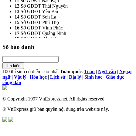
11
Sở GDĐT Bắc Kạn
12
Sở GDĐT Thái Nguyên
13
Sở GDĐT Yên Bái
14
Sở GDĐT Sơn La
15
Sở GDĐT Phú Thọ
16
Sở GDĐT Vĩnh Phúc
17
Sở GDĐT Quảng Ninh
18
Sở GDĐT Bắc Giang
19
Sở GDĐT Bắc Ninh
Số báo danh
21
Sở GDĐT Hải Dương
22
Sở GDĐT Hưng Yên
23
Sở GDĐT Hoà Bình
24
Sở GDĐT Hà Nam
100 thí sinh có điểm cao nhất
Toàn quốc
:
Toán
|
Ngữ văn
|
Ngoại
25
Sở GDĐT Nam Định
ngữ
|
Vật lý
|
Hóa học
|
Lịch sử
|
Địa lý
|
Sinh học
|
Giáo dục
26
Sở GDĐT Thái Bình
công dân
27
Sở GDĐT Ninh Bình
28
Sở GDĐT Thanh Hoá
29
Sở GDĐT Nghệ An
© Copyright 1997 VnExpress.net, All rights reserved
30
Sở GDĐT Hà Tĩnh
31
Sở GDĐT Quảng Bình
® VnExpress giữ bản quyền nội dung trên website này.
32
Sở GDĐT Quảng Trị
33
Sở GDĐT Thừa Thiên -Huế
34
Sở GDĐT Quảng Nam
35
Sở GDĐT Quảng Ngãi
36
Sở GDĐT Kon Tum