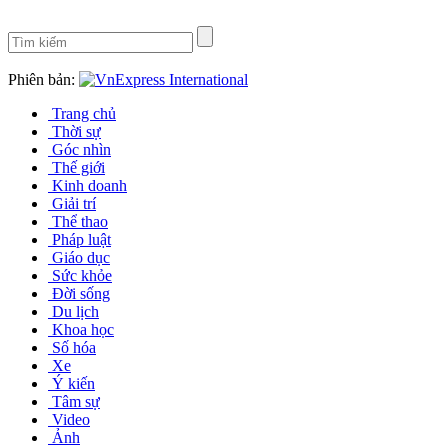
Phiên bản:
Trang chủ
Thời sự
Góc nhìn
Thế giới
Kinh doanh
Giải trí
Thể thao
Pháp luật
Giáo dục
Sức khỏe
Đời sống
Du lịch
Khoa học
Số hóa
Xe
Ý kiến
Tâm sự
Video
Ảnh