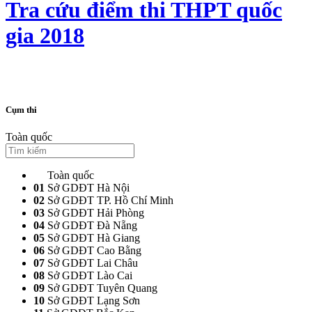
Tra cứu điểm thi THPT quốc
gia 2018
Cụm thi
Toàn quốc
Toàn quốc
01
Sở GDĐT Hà Nội
02
Sở GDĐT TP. Hồ Chí Minh
03
Sở GDĐT Hải Phòng
04
Sở GDĐT Đà Nẵng
05
Sở GDĐT Hà Giang
06
Sở GDĐT Cao Bằng
07
Sở GDĐT Lai Châu
08
Sở GDĐT Lào Cai
09
Sở GDĐT Tuyên Quang
10
Sở GDĐT Lạng Sơn