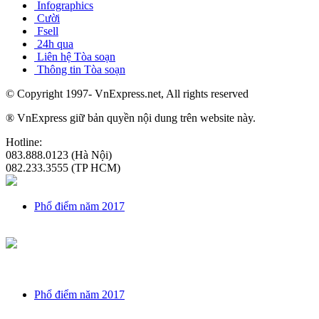
Infographics
Cười
Fsell
24h qua
Liên hệ Tòa soạn
Thông tin Tòa soạn
© Copyright 1997- VnExpress.net, All rights reserved
® VnExpress giữ bản quyền nội dung trên website này.
Hotline:
083.888.0123
(Hà Nội)
082.233.3555
(TP HCM)
Phổ điểm năm 2017
Phổ điểm năm 2017